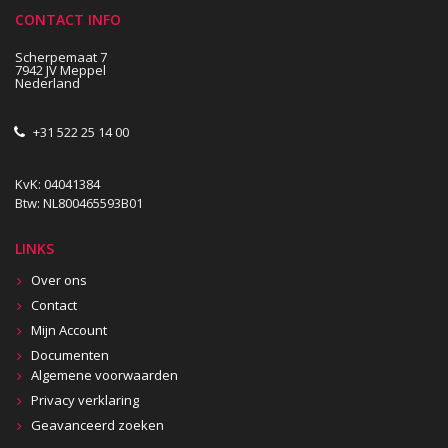
CONTACT INFO
Scherpemaat 7
7942 JV Meppel
Nederland
+31 522 25 14 00
KvK: 04041384
Btw: NL800465593B01
LINKS
Over ons
Contact
Mijn Account
Documenten
Algemene voorwaarden
Privacy verklaring
Geavanceerd zoeken